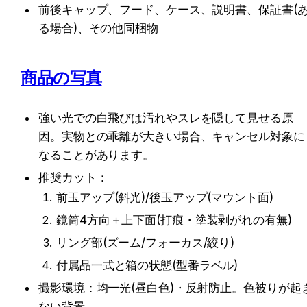
前後キャップ、フード、ケース、説明書、保証書(
る場合)、その他同梱物
商品の写真
強い光での白飛びは汚れやスレを隠して見せる原
因。実物との乖離が大きい場合、キャンセル対象に
なることがあります。
推奨カット：
前玉アップ(斜光)/後玉アップ(マウント面)
鏡筒4方向＋上下面(打痕・塗装剥がれの有無)
リング部(ズーム/フォーカス/絞り)
付属品一式と箱の状態(型番ラベル)
撮影環境：均一光(昼白色)・反射防止。色被りが起
ない背景。