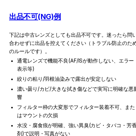
出品不可(NG)例
下記は中古レンズとしても出品不可です。迷ったら問
合わせずに出品を控えてください（トラブル防止のた
のルールです）。
通電レンズで機能不良(AF/ISが動作しない、エラー
表示等)
絞りの粘り/羽根油染みで露出が安定しない
濃い曇り/カビ/大きな拭き傷などで実写に明確な悪
響
フィルター枠の大変形でフィルター装着不可、また
はマウントの欠損
水没・腐食痕が明確、強い異臭(カビ・タバコ・芳
剤)で説明・写真がない