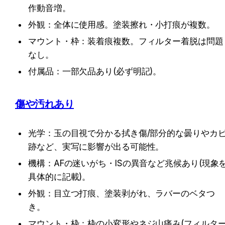
作動音増。
外観：全体に使用感。塗装擦れ・小打痕が複数。
マウント・枠：装着痕複数。フィルター着脱は問題
なし。
付属品：一部欠品あり(必ず明記)。
傷や汚れあり
光学：玉の目視で分かる拭き傷/部分的な曇りやカ
跡など、実写に影響が出る可能性。
機構：AFの迷いがち・ISの異音など兆候あり(現象
具体的に記載)。
外観：目立つ打痕、塗装剥がれ、ラバーのベタつ
き。
マウント・枠：枠の小変形やネジ山痛み(フィルタ