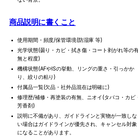
商品説明に書くこと
使用期間・頻度/保管環境(防湿庫 等)
光学状態(曇り・カビ・拭き傷・コート剥がれ等の
無と程度)
機構状態(AFやISの挙動、リングの重さ・引っかか
り、絞りの粘り)
付属品一覧(欠品・社外品混在は明確に)
修理歴/補修・再塗装の有無、ニオイ(タバコ・カビ
芳香剤)
説明に不備があり、ガイドラインと実物が一致しな
い場合はガイドラインが優先され、キャンセル対象
になることがあります。