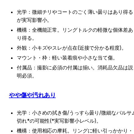
光学：微細チリやコートのごく薄い曇りはあり得る
が実写影響小。
機構：全機能正常。リングトルクの軽微な個体差あ
り得る。
外観：小キズやスレが点在(近接で分かる程度)。
マウント・枠：軽い装着痕や小さな当て傷。
付属品：撮影に必須の付属は揃い。消耗品欠品は説
明必須。
やや傷や汚れあり
光学：小さめの拭き傷/うっすら曇り/微細なバルサ
切れ*の可能性(*実写影響小レベル)。
機構：使用相応の摩耗。リングに軽い引っかかり・