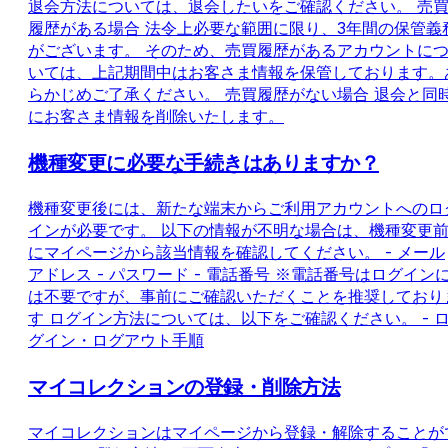
退会方法については、退会したいをご確認ください。 売
履歴がある場合 法令上必要な範囲に限り、3年間の保管義
がございます。 そのため、売買履歴があるアカウントに
いては、上記期間中はお客さま情報を保管しております。
らかじめご了承ください。 売買履歴がない場合 退会と同
にお客さま情報を削除いたします。
機種変更に必要な手続きはありますか？
機種変更後には、新たな端末からご利用アカウントへのロ
インが必要です。 以下の情報が不明な場合は、機種変更
にマイページから該当情報を確認してください。 - メール
アドレス - パスワード - 電話番号 ※電話番号はログイン
は不要ですが、事前にご確認いただくことを推奨しており
す ログイン方法については、以下をご確認ください。 - 
グイン・ログアウト手順
マイコレクションの登録・削除方法
マイコレクションはマイページから登録・解除することが