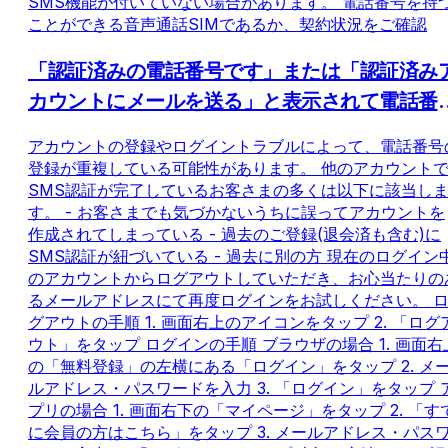
SMS機能が付いていない場合があります。 電話番号を持
ことができる音声通話SIMであるか、契約状況をご確認
「認証済みの電話番号です」または「認証済み
カウントにメールを送る」と表示されて電話番
を登録できない
アカウントの登録やログイントラブルによって、電話番号
登録が重複している可能性があります。 他のアカウント
SMS認証が完了しているお客さまの多くは以下に該当し
す。 - お客さまでも気づかないうちに誤ってアカウントを
作成されてしまっている - 過去のご登録(退会済も含む)に
SMS認証が紐づいている - 過去に別の方 現在のログイン
のアカウントからログアウトしていただき、お心当たりの
るメールアドレスにて再度ログインをお試しください。 
グアウトの手順 1. 画面右上のアイコンをタップ 2. 「ログ
ウト」をタップ ログインの手順 ブラウザの場合 1. 画面右
の「無料登録」の左横にある「ログイン」をタップ 2. メ
ルアドレス・パスワードを入力 3. 「ログイン」をタップ 
プリの場合 1. 画面右下の「マイページ」をタップ 2. 「す
に会員の方はこちら」をタップ 3. メールアドレス・パス