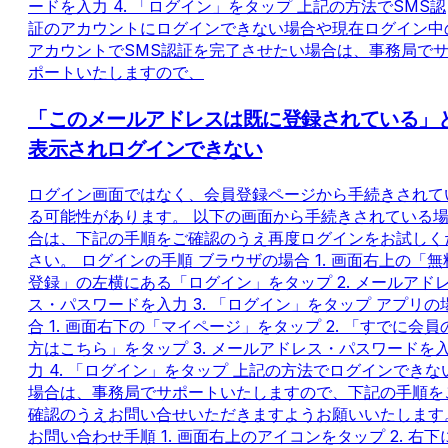
ードを入力 4. 「ログイン」をタップ 上記の方法でSMS認
証のアカウントにログインできない場合や現在ログイン中
アカウントでSMS認証を完了させたい場合は、事務局で
ポートいたしますので、
「このメールアドレスは既に登録されている」
表示されログインできない
ログイン画面ではなく、会員登録ページから手続きされて
る可能性があります。 以下の画面から手続きされている
合は、下記の手順をご確認のうえ再度ログインをお試しく
さい。 ログインの手順 ブラウザの場合 1. 画面右上の「無
登録」の左横にある「ログイン」をタップ 2. メールアド
ス・パスワードを入力 3. 「ログイン」をタップ アプリの
合 1. 画面右下の「マイページ」をタップ 2. 「すでに会員
方はこちら」をタップ 3. メールアドレス・パスワードを
力 4. 「ログイン」をタップ 上記の方法でログインできな
場合は、事務局でサポートいたしますので、下記の手順を
確認のうえお問い合せいただきますようお願いいたします
お問い合わせ手順 1. 画面右上のアイコンをタップ 2. 右下