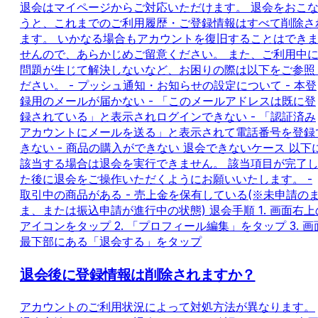
退会はマイページからご対応いただけます。 退会をおこ
うと、これまでのご利用履歴・ご登録情報はすべて削除さ
ます。 いかなる場合もアカウントを復旧することはでき
せんので、あらかじめご留意ください。 また、ご利用中
問題が生じて解決しないなど、お困りの際は以下をご参照
ださい。 - プッシュ通知・お知らせの設定について - 本登
録用のメールが届かない - 「このメールアドレスは既に登
録されている」と表示されログインできない - 「認証済み
アカウントにメールを送る」と表示されて電話番号を登録
きない - 商品の購入ができない 退会できないケース 以下
該当する場合は退会を実行できません。 該当項目が完了
た後に退会をご操作いただくようにお願いいたします。 -
取引中の商品がある - 売上金を保有している(※未申請の
ま、または振込申請が進行中の状態) 退会手順 1. 画面右上
アイコンをタップ 2. 「プロフィール編集」をタップ 3. 画
最下部にある「退会する」をタップ
退会後に登録情報は削除されますか？
アカウントのご利用状況によって対処方法が異なります。