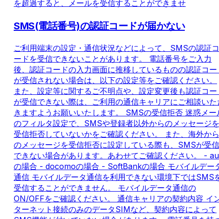
を超過すると、メールを受信することができませ
SMS(電話番号)の認証コードが届かない
ご利用端末の設定・通信状況などによって、SMSの認証
ードを受信できないことがあります。 電話番号をご入力
後、認証コードの入力画面に推移しているものの認証コー
が受信されない場合は、以下の設定等をご確認ください。
また、設定等に関するご不明点や、設定変更後も認証コー
が受信できない際は、ご利用の通信キャリアにご相談いた
きますようお願いいたします。 SMSの受信拒否 迷惑メー
のフィルタ設定で、SMSや登録者以外からのメッセージ
受信拒否していないかをご確認ください。 また、海外か
のメッセージを受信拒否に設定している際も、SMSが受
できない場合があります。あわせてご確認ください。 - au
の場合 - docomoの場合 - SoftBankの場合 モバイルデー
通信 モバイルデータ通信を利用できない環境下ではSMS
受信することができません。 モバイルデータ通信の
ON/OFFをご確認ください。 通信キャリアの契約内容 イ
ターネット接続のみのデータSIMなど、契約内容によって