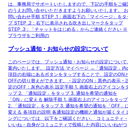
は、事務局でサポートいたしますので、下記の手順をご確
のうえお問い合せいただきますようお願いいたします。 
問い合わせ手順 STEP .1：画面右下の「マイページ」をタ
プ STEP .2：右下に表示される吹き出しマークをタップ
STEP .3：「チャットをはじめる」からご連絡ください ※
ブラウザをご利用の
プッシュ通知・お知らせの設定について
このページでは、プッシュ通知・お知らせの設定について
案内いたします。 設定方法 マイページ →「通知設定」内
項目の右端にあるボタンをタップすることで、設定のON
OFFの切り替えができます。 - 設定のON：黒色の表示 - 
定のOFF：灰色の表示 設定手順 1. 画面右上のアイコンを
ップ 2. 「通知設定」をタップ 3. 通知を希望の通知を
「ON」に変える 解除手順 1. 画面右上のアイコンをタップ
2. 「通知設定」をタップ 3. 通知を希望の通知を「OFF」
変える 各項目の説明 各通知設定の機能と通知が届くタイ
ングについては、以下をご確認ください。 コミュニティ -
いいね - 自身がコミュニティで投稿した内容にいいねがつ