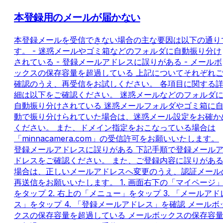
本登録用のメールが届かない
本登録メールを受信できない場合の主な要因は以下の通り
す。 - 迷惑メールやゴミ箱などのフォルダに自動振り分け
されている - 登録メールアドレスに誤りがある - メールボ
ックスの保存容量を超過している 上記についてそれぞれ
確認のうえ、再受信をお試しください。 各項目に関する
細は以下をご確認ください。 迷惑メールなどのフォルダ
自動振り分けされている 迷惑メールフォルダやゴミ箱に
動で振り分けられていた場合は、迷惑メール設定をお確か
ください。 また、ドメイン指定をおこなっている場合は
「minnacamera.com」の受信許可をお願いいたします。
登録メールアドレスに誤りがある 下記手順で登録メール
ドレスをご確認ください。 また、ご登録内容に誤りがあ
場合は、正しいメールアドレスへ変更のうえ、認証メール
再送信をお願いいたします。 1. 画面右下の「マイページ
をタップ 2. 右上の「メニュー」をタップ 3. 「メールアド
ス」をタップ 4. 「登録メールアドレス」を確認 メールボ
クスの保存容量を超過している メールボックスの保存容