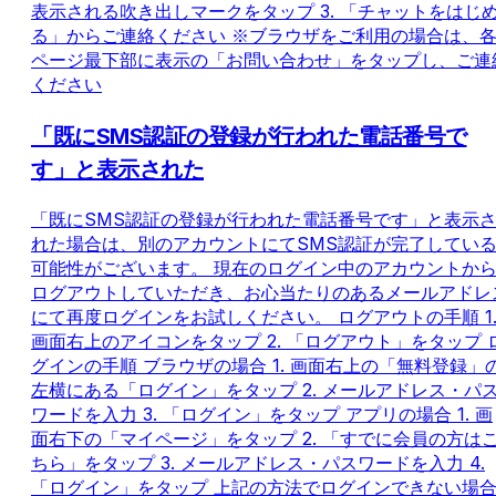
表示される吹き出しマークをタップ 3. 「チャットをはじ
る」からご連絡ください ※ブラウザをご利用の場合は、
ページ最下部に表示の「お問い合わせ」をタップし、ご連
ください
「既にSMS認証の登録が行われた電話番号で
す」と表示された
「既にSMS認証の登録が行われた電話番号です」と表示
れた場合は、別のアカウントにてSMS認証が完了してい
可能性がございます。 現在のログイン中のアカウントか
ログアウトしていただき、お心当たりのあるメールアドレ
にて再度ログインをお試しください。 ログアウトの手順 1
画面右上のアイコンをタップ 2. 「ログアウト」をタップ 
グインの手順 ブラウザの場合 1. 画面右上の「無料登録」
左横にある「ログイン」をタップ 2. メールアドレス・パ
ワードを入力 3. 「ログイン」をタップ アプリの場合 1. 画
面右下の「マイページ」をタップ 2. 「すでに会員の方は
ちら」をタップ 3. メールアドレス・パスワードを入力 4.
「ログイン」をタップ 上記の方法でログインできない場